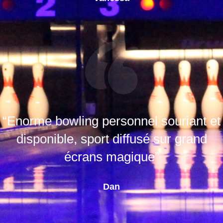
“Enorme bowling personnel souriant et
disponible, sport diffusé sur grand
écrans magique”
Dan