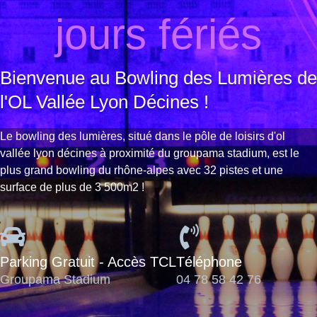
jours fériés
Bienvenue au Bowling des Lumières de
l'OL Vallée Lyon Décines !
Le bowling des lumières, situé dans le pôle de loisirs d'ol
vallée lyon décines à proximité du groupama stadium, est le
plus grand bowling du rhône-alpes avec 32 pistes et une
surface de plus de 3 500m2 !
Parking Gratuit - Accès TCL
Téléphone
Groupama Stadium
04 78 58 42 76