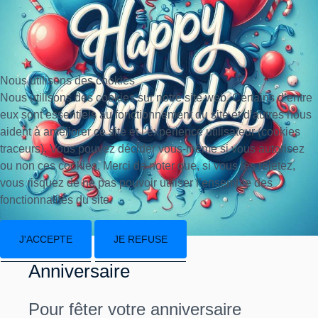
Nous utilisons des cookies
Nous utilisons des cookies sur notre site web. Certains d’entre
eux sont essentiels au fonctionnement du site et d’autres nous
aident à améliorer ce site et l’expérience utilisateur (cookies
traceurs). Vous pouvez décider vous-même si vous autorisez
ou non ces cookies. Merci de noter que, si vous les rejetez,
vous risquez de ne pas pouvoir utiliser l’ensemble des
fonctionnalités du site.
J'ACCEPTE
JE REFUSE
Anniversaire
Pour fêter votre anniversaire