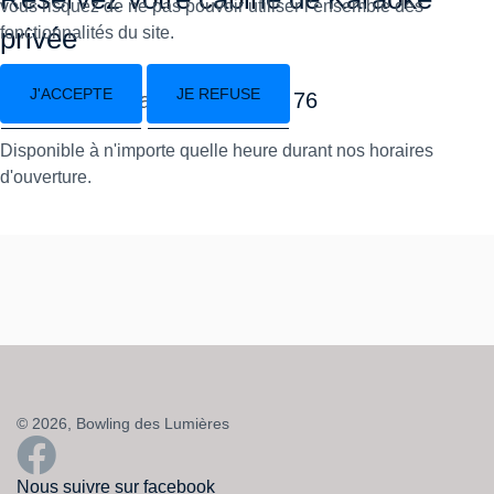
vous risquez de ne pas pouvoir utiliser l’ensemble des
privée
fonctionnalités du site.
J'ACCEPTE
JE REFUSE
Appelez nous au
04 78 58 42 76
Disponible à n'importe quelle heure durant nos horaires
d'ouverture.
© 2026, Bowling des Lumières
Nous suivre sur facebook