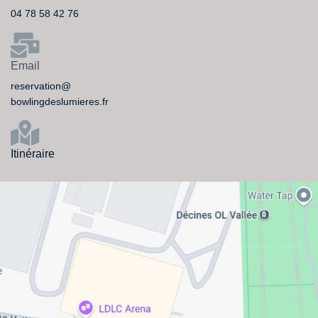
04 78 58 42 76
Email
reservation@
bowlingdeslumieres.fr
Itinéraire